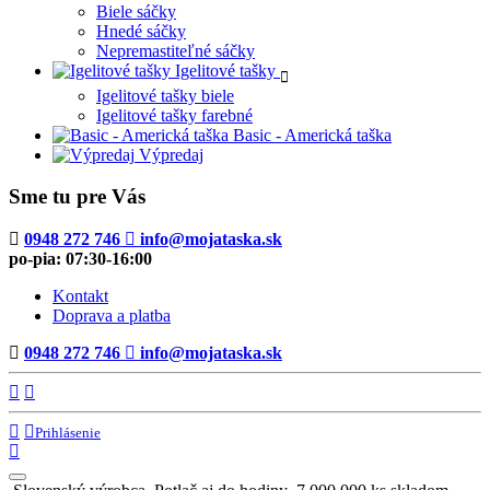
Biele sáčky
Hnedé sáčky
Nepremastiteľné sáčky
Igelitové tašky
Igelitové tašky biele
Igelitové tašky farebné
Basic - Americká taška
Výpredaj
Sme tu pre Vás
0948 272 746
info@mojataska.sk
po-pia: 07:30-16:00
Kontakt
Doprava a platba
0948 272 746
info@mojataska.sk
Prihlásenie