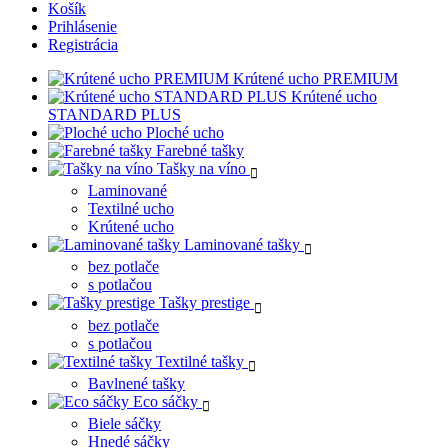
Košík
Prihlásenie
Registrácia
Krútené ucho PREMIUM
Krútené ucho
STANDARD PLUS
Ploché ucho
Farebné tašky
Tašky na víno
Laminované
Textilné ucho
Krútené ucho
Laminované tašky
bez potlače
s potlačou
Tašky prestige
bez potlače
s potlačou
Textilné tašky
Bavlnené tašky
Eco sáčky
Biele sáčky
Hnedé sáčky