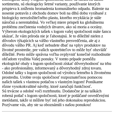
sortimentu, sú ekologicky šetrné varianty, používanie ktorých
prispieva k zníženiu hromadenia komunálneho odpadu. Balenie na
nosenie potravín z obchodu domov boli na dlhú dobu vyrábané z
biologicky nerozložiteľného plastu, ktorého recyklácia je stále
náročná a nerentabilná. Vo veľkej miere prispeli ku globálnemu
problému znečistenia vodných útvarov, ako sú moria a oceány.
Výberom ekologických tašiek s logom vašej spoločnosti máte šancu
ukázať, že vám príroda nie je ľahostajná. Je to dôležité nielen z
dôvodov týkajúcich sa vášho vlastného presvedčenia, ale aj z
dôvodu vášho PR. Aj keď nebudete dbať na vplyv produktov na
životné prostredie, pre vašich spotrebiteľov to môže byť obzvlášť
dôležité. Preto môže správna voľba ovplyvniť konečné rozhodnutie
ohľadom využitia Vašej ponuky. V tomto prípade pomôžu
ekologické obaly s logom spoločnosti získať dôveryhodnosť na trhu
- ako profesionálny, informovaný a dôveryhodný zdroj tovaru.
Odolné tašky s logom spoločnosti od výrobcu šetrného k životnému
prostrediu. Urobte svoju spoločnosť rozpoznateľnou pomocou
našich tašiek s vlastnou potlačou s vlastným logom! Ponúkame
rôzne vysokokvalitné návrhy, ktoré zaručujú funkčnosť.
Sú trvácne a odolné voči roztrhnutiu. Dodatočne je na taškách
robená potlač s logom spoločnosti, ktoré je potláčané osvedčenými
metódami, takže si môžete byť istí jeho dokonalou reprodukciou.
Pozývame vás, aby ste sa oboznámili s našou ponukou!