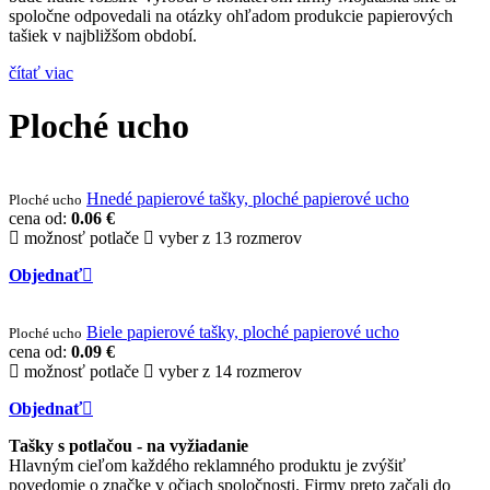
spoločne odpovedali na otázky ohľadom produkcie papierových
tašiek v najbližšom období.
čítať viac
Ploché ucho
Hnedé papierové tašky, ploché papierové ucho
Ploché ucho
cena od:
0.06 €
možnosť potlače
vyber z 13 rozmerov
Objednať
Biele papierové tašky, ploché papierové ucho
Ploché ucho
cena od:
0.09 €
možnosť potlače
vyber z 14 rozmerov
Objednať
Tašky s potlačou - na vyžiadanie
Hlavným cieľom každého reklamného produktu je zvýšiť
povedomie o značke v očiach spoločnosti. Firmy preto začali do