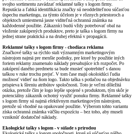
svojho sortimentu zavádzať reklamné tašky s logom firmy.
Reputácia a ľahká identifikácia značky sú neoddeliteľnou súčasťou
úspechu marketingu, za týmto účelom je v rôznych priestoroch a
objektoch umiestnená jasne viditeľná ochranná známka na
každodenné použitie. Zákazníci budú vždy potrebovať obal na
vloženie zakúpených produktov, preto je taška s logom firmy na
jednej strane praktická a na druhej efektná v propagácii.
Reklamné tašky s logom firmy - chodiaca reklama
Značkové tašky sa rýchlo stali významným marketingovým
nástrojom najmä pre menšie podniky, pre ktoré by použitie iných
foriem reklamy znamenalo náklady presahujúce ich rozpočet. Po
zakúpení daného predmetu sa bude musieť spotrebiteľ s danou
taškou v ruke trochu prejsť. V tom čase majú okoloidúci ľudia
možnosť vidieť na ňom logo. Takto taška s potlačou na objednávku
prispieva k šíreniu atribútov spoločnosti. Toto je veľmi dôležitá
otázka, pretože čím je logo lepšie spojené s produktom, tým skôr je
potenciálny zákazník ochotný využiť ponuku firmy. Reklamné tašky
s logom firmy sú najmä efektívnym marketingovým nástrojom,
pretože sú vhodné na opakované použitie. Výberom tohto variantu
získa ochranná známka väčšiu expozíciu – bez toho, aby museli
vzniknúť dodatočné náklady.
Ekologické tašky s logom - v súlade s prírodou
Ekologické tašky s logom spoločnosti, ktoré sú súčasťou nášho