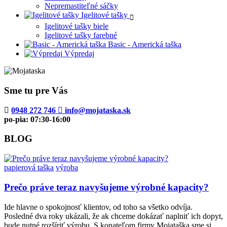
Nepremastiteľné sáčky
Igelitové tašky
Igelitové tašky biele
Igelitové tašky farebné
Basic - Americká taška
Výpredaj
Sme tu pre Vás
0948 272 746
info@mojataska.sk
po-pia: 07:30-16:00
BLOG
papierová taška
výroba
Prečo práve teraz navyšujeme výrobné kapacity?
Ide hlavne o spokojnosť klientov, od toho sa všetko odvíja.
Posledné dva roky ukázali, že ak chceme dokázať naplniť ich dopyt,
bude nutné rozšíriť výrobu. S konateľom firmy Mojataška sme si