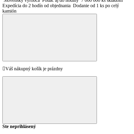
Slovenský výrobca
Potlač aj do hodiny
7 000 000 ks skladom
Expedícia do 2 hodín od objednania
Dodanie od 1 ks po celý
kamión
Váš nákupný košík je prázdny
Ste neprihlásený