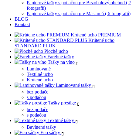
Papierové tašky s potlačou pre Bezobalový obchod ( 7
fotografií)
Papierové tašky s potlačou pre Mäsiareň ( 6 fotografií)
BLOG
Kontakt
Krútené ucho PREMIUM
Krútené ucho
STANDARD PLUS
Ploché ucho
Farebné tašky
Tašky na víno
Laminované
Textilné ucho
Krútené ucho
Laminované tašky
bez potlače
s potlačou
Tašky prestige
bez potlače
s potlačou
Textilné tašky
Bavlnené tašky
Eco sáčky