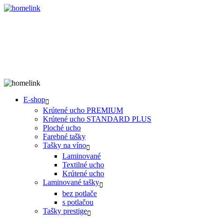
E-shop
Krútené ucho PREMIUM
Krútené ucho STANDARD PLUS
Ploché ucho
Farebné tašky
Tašky na víno
Laminované
Textilné ucho
Krútené ucho
Laminované tašky
bez potlače
s potlačou
Tašky prestige