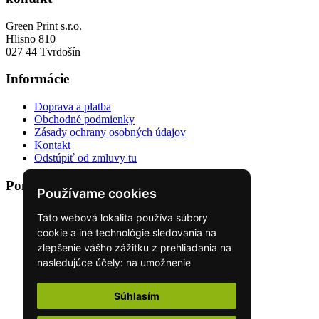
Green Print s.r.o.
Hlisno 810
027 44 Tvrdošín
Informácie
Doprava a platba
Obchodné podmienky
Zásady ochrany osobných údajov
Kontakt
Odstúpiť od zmluvy tu
Ponuka
Používame cookies
Krútené ucho PREMIUM
Táto webová lokalita používa súbory
Krútené ucho STANDARD PLUS
cookie a iné technológie sledovania na
Ploché ucho
zlepšenie vášho zážitku z prehliadania na
Farebné tašky
nasledujúce účely:
na umožnenie
Tašky na víno
základnej funkčnosti webovej stránky
,
pre
Laminované tašky
lepší zážitok na webe
,
na meranie vášho
Tašky prestige
Súhlasím
záujmu o naše produkty a služby a na
Textilné tašky