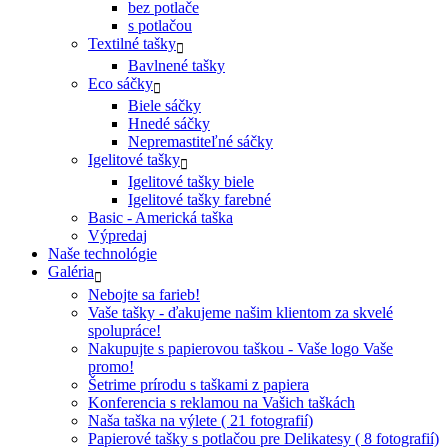
bez potlače
s potlačou
Textilné tašky
Bavlnené tašky
Eco sáčky
Biele sáčky
Hnedé sáčky
Nepremastiteľné sáčky
Igelitové tašky
Igelitové tašky biele
Igelitové tašky farebné
Basic - Americká taška
Výpredaj
Naše technológie
Galéria
Nebojte sa farieb!
Vaše tašky - ďakujeme našim klientom za skvelé
spolupráce!
Nakupujte s papierovou taškou - Vaše logo Vaše
promo!
Šetrime prírodu s taškami z papiera
Konferencia s reklamou na Vašich taškách
Naša taška na výlete ( 21 fotografií)
Papierové tašky s potlačou pre Delikatesy ( 8 fotografií)